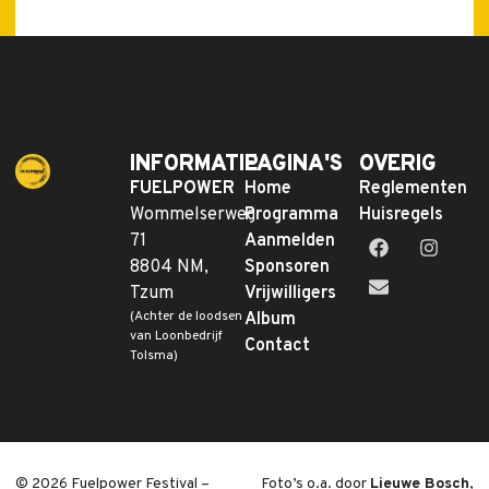
INFORMATIE
PAGINA'S
OVERIG
FUELPOWER
Home
Reglementen
Wommelserweg
Programma
Huisregels
71
Aanmelden
8804 NM,
Sponsoren
Tzum
Vrijwilligers
(Achter de loodsen
Album
van Loonbedrijf
Contact
Tolsma)
© 2026 Fuelpower Festival –
Foto’s o.a. door
Lieuwe Bosch
,