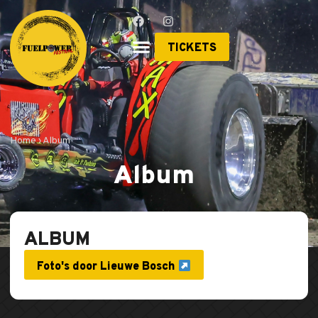
TICKETS
Home › Album
Album
ALBUM
Foto's door Lieuwe Bosch