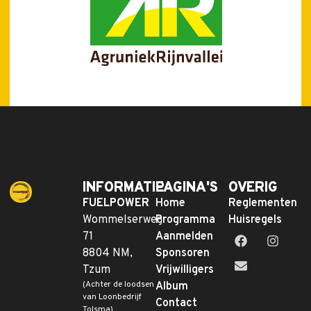
INFORMATIE
PAGINA'S
OVERIG
FUELPOWER
Home
Reglementen
Wommelserweg
Programma
Huisregels
71
Aanmelden
8804 NM,
Sponsoren
Tzum
Vrijwilligers
(Achter de loodsen
Album
van Loonbedrijf
Contact
Tolsma)