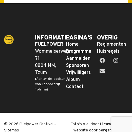
INFORMATIE
PAGINA'S
OVERIG
FUELPOWER
Home
Reglementen
Wommelserweg
Programma
Huisregels
71
Aanmelden
8804 NM,
Sponsoren
Tzum
Vrijwilligers
(Achter de loodsen
Album
van Loonbedrijf
Contact
Tolsma)
© 2026 Fuelpower Festival –
Foto’s o.a. door
Lieuwe Bosch
,
Sitemap
website door
bergsma.media